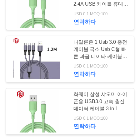
2.4A USB 케이블 휴대폰
사
데이터 고속 충전기 척수
USD 0.1 MOQ:100
휴대폰
129
연락하다
이
트
방수 남여 연결관
나일론은 1 Usb 3.0 충전
맵
케이블 극소 Usb C형 빠
른 과금 데이타 케이블에
서 3ft 6ft 10ft 3을 땋았습
USD 0.1 MOQ:100
PRIVACY
니다
연락하다
POLICY
96
화웨이 삼성 샤오미 아이
폰용 USB3.0 고속 충전
방수 케이블 연결관
데이터 케이블 3 In 1
USD 0.1 MOQ:100
연락하다