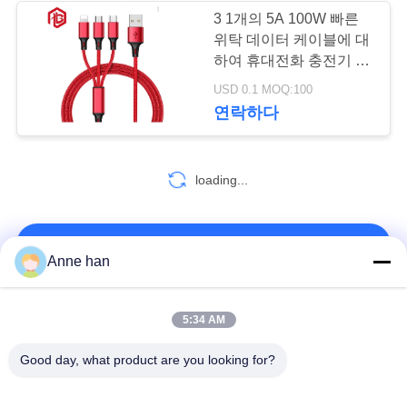
3 1개의 5A 100W 빠른
위탁 데이터 케이블에 대
49
하여 휴대전화 충전기 케
이블
USD 0.1 MOQ:100
방수 패널 산 연결관
연락하다
loading...
36
연락처!
Anne han
방수 다 핀 커넥터
모든
5:34 AM
Good day, what product are you looking for?
낮은 전압 방수 연결
방수 원형 연결관
관