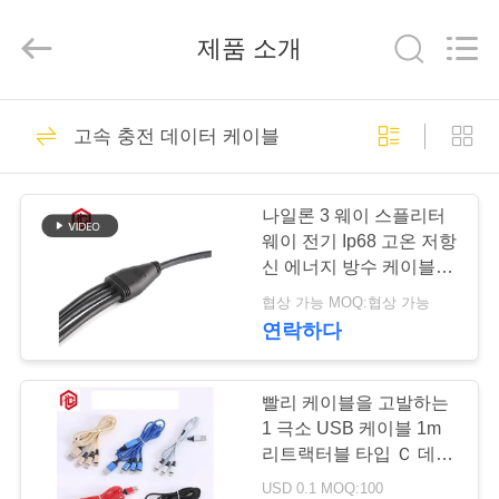
체.
Copyright
©
제품 소개
2020
-
2026
Shenzhen
Bett
집
477
Electronic
Co.,
고속 충전 데이터 케이블
Ltd..
All
Rights
방수 원형 연결관
Reserved.
제
나일론 3 웨이 스플리터
품
웨이 전기 Ip68 고온 저항
신 에너지 방수 케이블 커
넥터
협상 가능 MOQ:협상 가능
우
연락하다
60
리
낮은 전압 방수 연결
에
빨리 케이블을 고발하는
1 극소 USB 케이블 1m
관
대
리트랙터블 타입 Ｃ 데이
터 케이블 3A에서 3
USD 0.1 MOQ:100