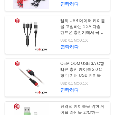
하
연락하다
여
빨리 USB 데이터 케이블
41
공
을 고발하는 1 3A 다중
핸드폰 충전기에서 극소
방수 자료 연결관
장
USB C형 조명 3시 4분
USD 0.1 MOQ:100
연락하다
여
행
OEM ODM USB 3A C형
빠른 충전 케이블 2.0 C
품
형 데이터 USB 케이블
56
USD 0.1 MOQ:100
질
연락하다
E27 램프 홀더
관
리
전격적 케이블을 위한 케
이블 라인을 고발하는