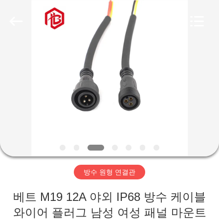
체.
Copyright
©
2020
-
2026
Shenzhen
Bett
집
Electronic
Co.,
Ltd..
All
Rights
Reserved.
제
품
우
리
방수 원형 연결관
에
베트 M19 12A 야외 IP68 방수 케이블
대
와이어 플러그 남성 여성 패널 마운트