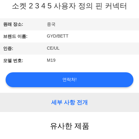
하
소켓 2 3 4 5 사용자 정의 핀 커넥터
여
원래 장소:
중국
공
GYD/BETT
브랜드 이름:
장
CE/UL
인증:
여
M19
모델 번호:
행
연락처!
품
세부 사항 전개
질
관
유사한 제품
리