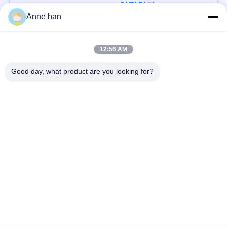
연락하다
Anne han
모든
12:56 AM
Good day, what product are you looking for?
낮은 전압 방수 연결
방수 원형 연결관
관
방수 자료 연결관
E27 램프 홀더
방수 남여 연결관
방수 케이블 연결관
방수 패널 산 연결관
방수 다 핀 커넥터