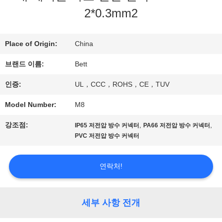
하
2*0.3mm2
여
Place of Origin:
China
브랜드 이름:
Bett
공
인증:
UL，CCC，ROHS，CE，TUV
장
Model Number:
M8
여
강조점:
,
,
IP65 저전압 방수 커넥터
PA66 저전압 방수 커넥터
행
PVC 저전압 방수 커넥터
품
연락처!
질
세부 사항 전개
관