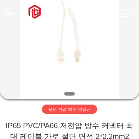
Copyright
©
2020
-
2026
Shenzhen
집
Bett
Electronic
Co.,
Ltd..
제
All
Rights
Reserved.
품
우
리
낮은 전압 방수 연결관
에
IP65 PVC/PA66 저전압 방수 커넥터 최
대
대 케이블 가로 절단 면적 2*0.2mm2