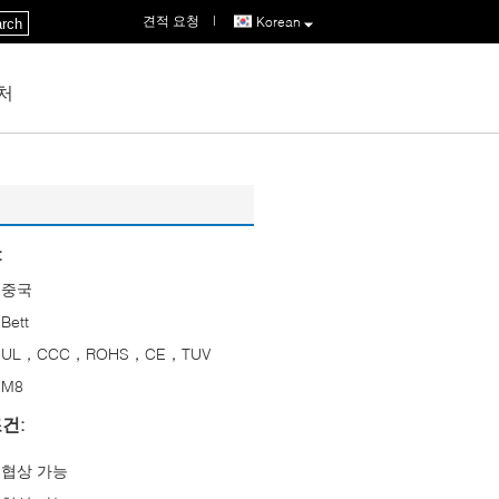
견적 요청
|
Korean
rch
처
:
중국
Bett
UL，CCC，ROHS，CE，TUV
M8
건:
협상 가능