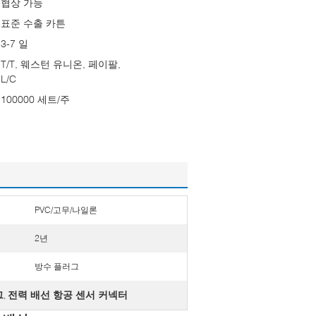
협상 가능
표준 수출 카튼
3-7 일
T/T, 웨스턴 유니온, 페이팔,
L/C
100000 세트/주
PVC/고무/나일론
2년
방수 플러그
그
전력 배선 항공 센서 커넥터
,