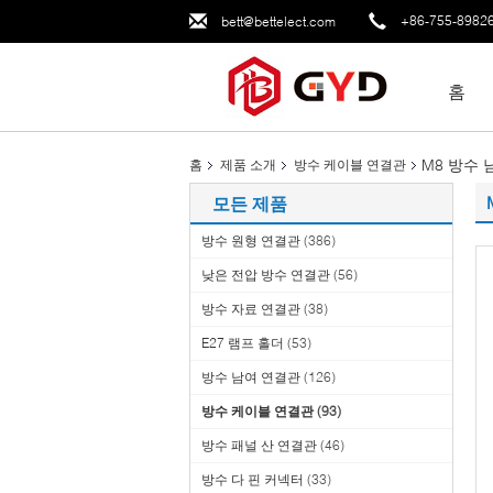
+86-755-8982
bett@bettelect.com
홈
M8 방수 
홈
제품 소개
방수 케이블 연결관
모든 제품
방수 원형 연결관
(386)
낮은 전압 방수 연결관
(56)
방수 자료 연결관
(38)
E27 램프 홀더
(53)
방수 남여 연결관
(126)
방수 케이블 연결관
(93)
방수 패널 산 연결관
(46)
방수 다 핀 커넥터
(33)