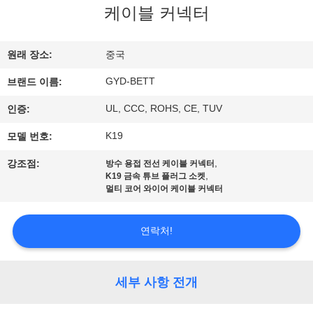
하
케이블 커넥터
여
원래 장소:
중국
공
GYD-BETT
브랜드 이름:
장
UL, CCC, ROHS, CE, TUV
인증:
여
K19
모델 번호:
행
,
강조점:
방수 용접 전선 케이블 커넥터
,
K19 금속 튜브 플러그 소켓
멀티 코어 와이어 케이블 커넥터
품
연락처!
질
관
세부 사항 전개
리