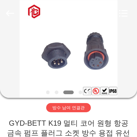
체.
Copyright
©
2020
-
2026
Shenzhen
Bett
집
Electronic
Co.,
Ltd..
All
Rights
Reserved.
제
품
우
리
방수 남여 연결관
에
GYD-BETT K19 멀티 코어 원형 항공
대
금속 펌프 플러그 소켓 방수 용접 유선