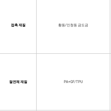
접촉 재질
황동/인청동 금도금
절연체 재질
PA+GF/TPU