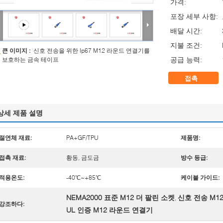
가격:
포장 세부 사항:
배달 시간:
지불 조건:
큰 이미지 :
신호 전송을 위한 Ip67 M12 라운드 연결기를
공급 능력:
보호하는 금속 테이프
접촉
상세 제품 설명
절연체 재료:
PA+GF/TPU
제품명:
접촉 재료:
황동, 금도금
방수 등급:
적용온도:
-40℃~+85℃
케이블 가이드:
NEMA2000 표준 M12 더 팔린 소켓
신호 전송 M1
,
강조하다:
UL 인증 M12 라운드 연결기