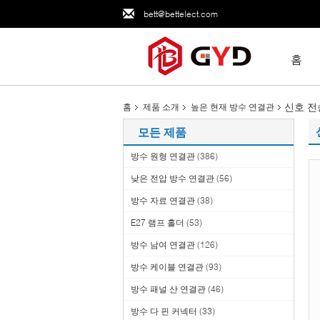
bett@bettelect.com
홈
신호 전
홈
제품 소개
높은 현재 방수 연결관
모든 제품
방수 원형 연결관
(386)
낮은 전압 방수 연결관
(56)
방수 자료 연결관
(38)
E27 램프 홀더
(53)
방수 남여 연결관
(126)
방수 케이블 연결관
(93)
방수 패널 산 연결관
(46)
방수 다 핀 커넥터
(33)