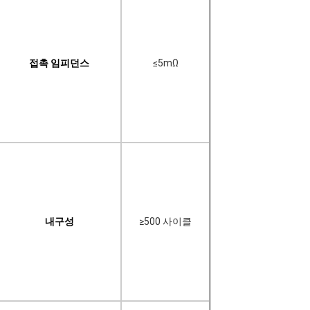
접촉 임피던스
≤5mΩ
내구성
≥500 사이클