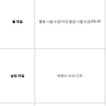
쉘 재질
황동 니켈 도금/아연 합금 니켈 도금/PA-GF
실링 재질
에폭시 수지/고무