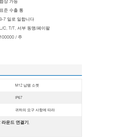
협상 가능
표준 수출 통
3-7 일로 일합니다
L/C, T/T, 서부 동맹/페이팔
100000 / 주
M12 납땜 소켓
IP67
귀하의 요구 사항에 따라
2 라운드 연결기
,