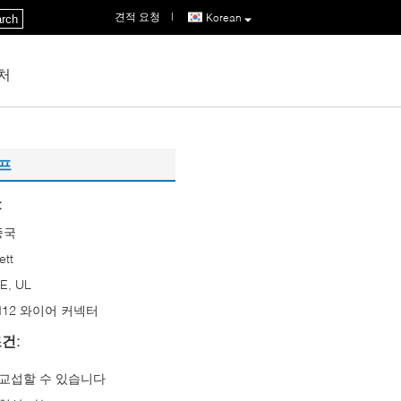
견적 요청
|
Korean
rch
처
이프
:
중국
ett
E, UL
M12 와이어 커넥터
건:
교섭할 수 있습니다