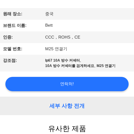
하
여
원래 장소:
중국
Bett
브랜드 이름:
공
인증:
CCC，ROHS，CE
장
모델 번호:
M25 연결기
여
,
강조점:
Ip67 10A 방수 커넥터
,
10A 방수 커넥터를 검게하세요
M25 연결기
행
연락처!
품
질
세부 사항 전개
관
리
유사한 제품