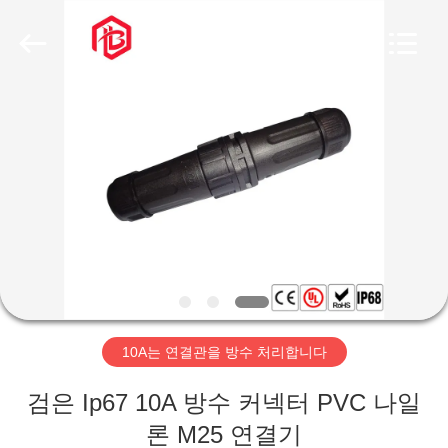
체.
Copyright
©
2020
-
2026
Shenzhen
Bett
집
Electronic
Co.,
Ltd..
All
Rights
Reserved.
제
품
우
리
10A는 연결관을 방수 처리합니다
에
검은 Ip67 10A 방수 커넥터 PVC 나일
대
론 M25 연결기