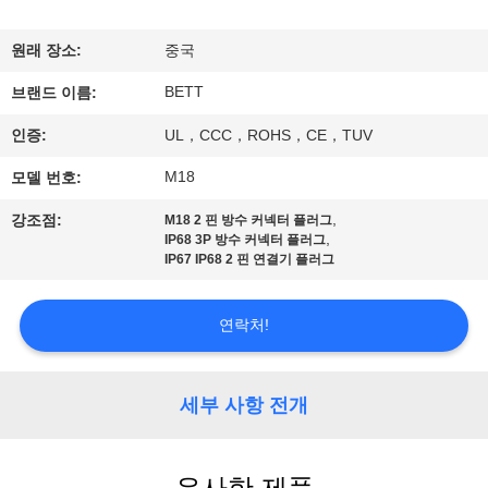
하
여
원래 장소:
중국
BETT
브랜드 이름:
공
인증:
UL，CCC，ROHS，CE，TUV
장
M18
모델 번호:
여
,
강조점:
M18 2 핀 방수 커넥터 플러그
,
IP68 3P 방수 커넥터 플러그
행
IP67 IP68 2 핀 연결기 플러그
품
연락처!
질
세부 사항 전개
관
리
유사한 제품