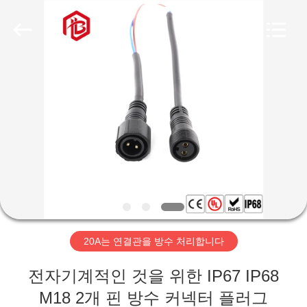
체.
Copyright
©
2020
-
2026
Shenzhen
Bett
집
Electronic
Co.,
Ltd..
All
Rights
Reserved.
제
품
우
리
20A는 연결관을 방수 처리합니다
에
전자기계적인 것을 위한 IP67 IP68
대
M18 2개 핀 방수 커넥터 플러그