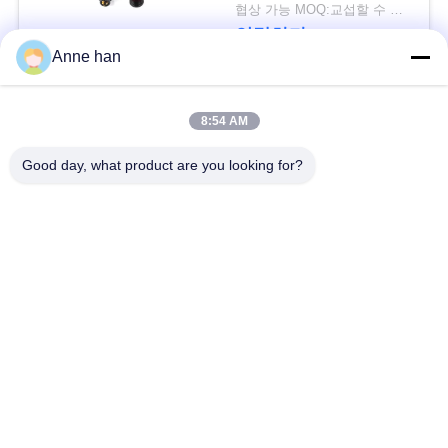
협상 가능 MOQ:교섭할 수 있습니다
연락하다
Anne han
모든
8:54 AM
Good day, what product are you looking for?
낮은 전압 방수 연결
방수 원형 연결관
관
방수 자료 연결관
E27 램프 홀더
방수 남여 연결관
방수 케이블 연결관
방수 패널 산 연결관
방수 다 핀 커넥터