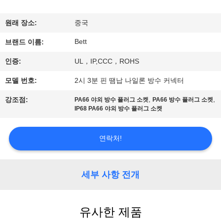
하
여
원래 장소:
중국
Bett
브랜드 이름:
공
인증:
UL，IP,CCC，ROHS
장
모델 번호:
2시 3분 핀 땜납 나일론 방수 커넥터
여
,
,
강조점:
PA66 야외 방수 플러그 소켓
PA66 방수 플러그 소켓
IP68 PA66 야외 방수 플러그 소켓
행
연락처!
품
질
세부 사항 전개
관
리
유사한 제품