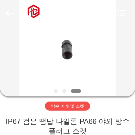
체.
Copyright
©
2020
-
2026
Shenzhen
Bett
집
Electronic
Co.,
Ltd..
All
Rights
Reserved.
제
품
우
리
방수 마개 및 소켓
에
IP67 검은 땜납 나일론 PA66 야외 방수
대
플러그 소켓