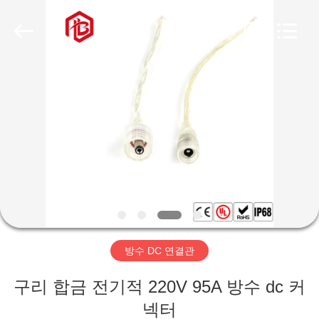
체.
Copyright
©
2020
-
2026
Shenzhen
Bett
집
Electronic
Co.,
Ltd..
All
Rights
Reserved.
제
품
우
리
방수 DC 연결관
에
구리 합금 전기적 220V 95A 방수 dc 커
대
넥터