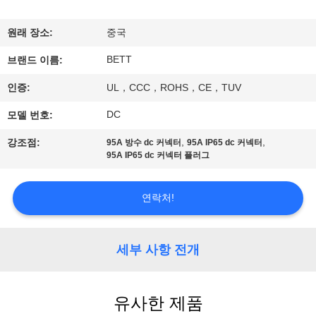
하
여
원래 장소:
중국
BETT
브랜드 이름:
공
인증:
UL，CCC，ROHS，CE，TUV
장
DC
모델 번호:
여
,
,
강조점:
95A 방수 dc 커넥터
95A IP65 dc 커넥터
95A IP65 dc 커넥터 플러그
행
연락처!
품
질
세부 사항 전개
관
리
유사한 제품