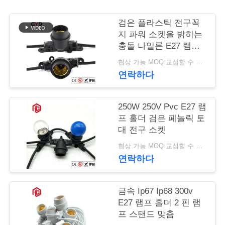
사
검은 플라스틱 전구꼭
지 파워 소켓을 밝히는
이
충돌 나일론 E27 램프
홀더
트
협상 가능 MOQ:교섭할 수 있습니다
연락하다
맵
250W 250V Pvc E27 램
PRIVACY
프 홀더 검은 페놀릭 토
POLICY
대 전구 소켓
협상 가능 MOQ:교섭할 수 있습니다
연락하다
금속 Ip67 Ip68 300v
E27 램프 홀더 2 핀 램
프 스탠드 맞춤