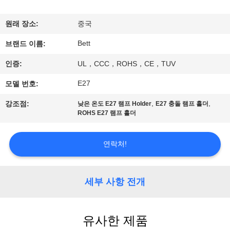
하
여
원래 장소:
중국
Bett
브랜드 이름:
공
인증:
UL，CCC，ROHS，CE，TUV
장
E27
모델 번호:
여
,
,
강조점:
낮은 온도 E27 램프 Holder
E27 충돌 램프 홀더
ROHS E27 램프 홀더
행
연락처!
품
질
세부 사항 전개
관
리
유사한 제품