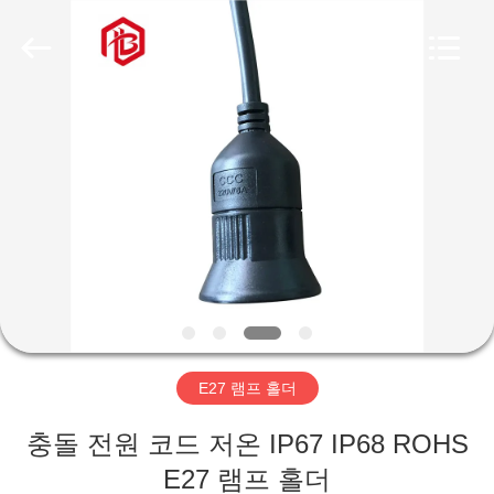
체.
Copyright
©
2020
-
2026
Shenzhen
Bett
집
Electronic
Co.,
Ltd..
All
Rights
Reserved.
제
품
우
리
E27 램프 홀더
에
충돌 전원 코드 저온 IP67 IP68 ROHS
대
E27 램프 홀더