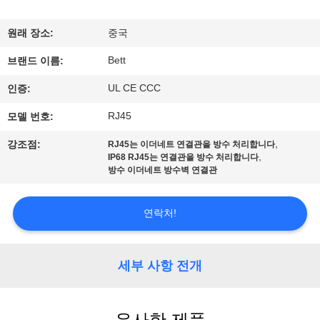
하
여
원래 장소:
중국
Bett
브랜드 이름:
공
UL CE CCC
인증:
장
RJ45
모델 번호:
여
,
강조점:
RJ45는 이더네트 연결관을 방수 처리합니다
,
IP68 RJ45는 연결관을 방수 처리합니다
행
방수 이더네트 방수벽 연결관
품
연락처!
질
세부 사항 전개
관
리
유사한 제품