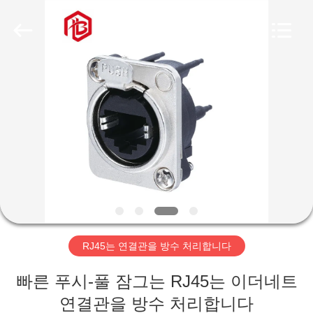
체.
Copyright
©
2020
-
2026
Shenzhen
Bett
집
Electronic
Co.,
Ltd..
All
Rights
Reserved.
제
품
우
리
RJ45는 연결관을 방수 처리합니다
에
빠른 푸시-풀 잠그는 RJ45는 이더네트
대
연결관을 방수 처리합니다